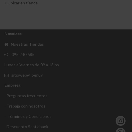
Ubicar en tienda
Nosotros:
Nuestras Tiendas
095 240 685
Lunes a Viernes de 09 a 18 hs
sitioweb@iber.uy
Empresa:
· Preguntas frecuentes
· Trabaja con nosotros
·
Términos y Condiciones
·
Descuento S
cotiabank