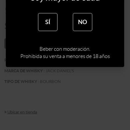
$
440
$
550
SÍ
NO
$
374
AÑADIR AL CARRITO
Beber con moderación.
Prohibida su venta a menores de 18 años
:
EEUU
PAIS
:
JACK DANIEL'S
MARCA DE WHISKY
:
BOURBON
TIPO DE WHISKY
Ubicar en tienda