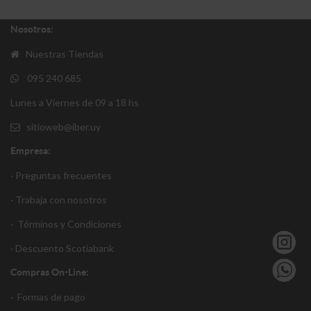
Nosotros:
Nuestras Tiendas
095 240 685
Lunes a Viernes de 09 a 18 hs
sitioweb@iber.uy
Empresa:
· Preguntas frecuentes
· Trabaja con nosotros
·
Términos y Condiciones
·
Descuento S
cotiabank
Compras On-Line:
·
Formas de pago