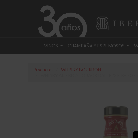
VINOS
CHAMPAÑA Y ESPUMOSOS
W
Productos
WHISKY BOURBON
WHISKY AMERICANO JACK DANIEL'S FIRE 200 