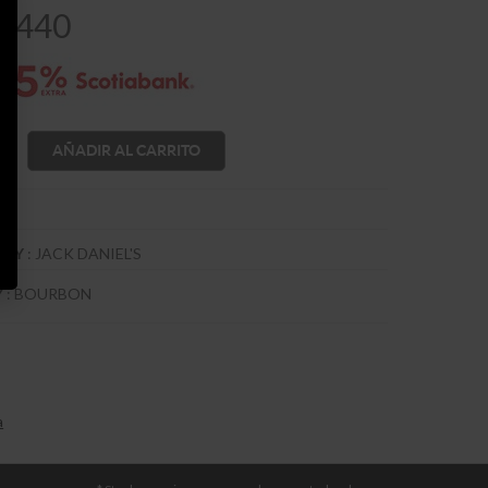
$
440
AÑADIR AL CARRITO
:
JACK DANIEL'S
SKY
:
BOURBON
Y
a