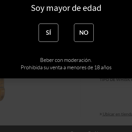
Soy mayor de edad
$
550
$
374
SÍ
NO
:
EEUU
PAIS
Beber con moderación.
Prohibida su venta a menores de 18 años
MARCA DE WHI
TIPO DE WHISK
Ubicar en tiend