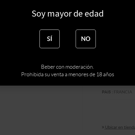
$
1990
Soy mayor de edad
$
1692
SÍ
NO
:
LOUIS
BODEGA
Beber con moderación.
:
TIPO DE VINO
Prohibida su venta a menores de 18 años
:
PINOT N
CEPA
:
FRANCIA
PAIS
Ubicar en tiend