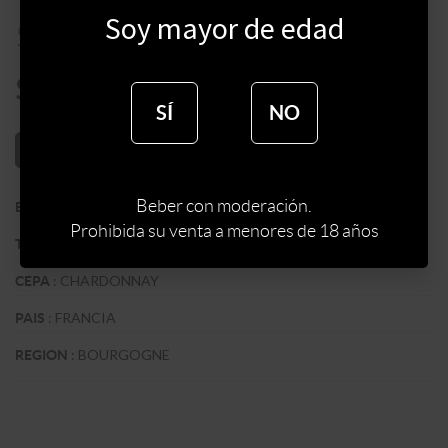
Soy mayor de edad
$
6600
$
8800
$
5610
SÍ
NO
AÑADIR AL CARRITO
Beber con moderación.
:
PHILIPPE PACALET
BODEGA
Prohibida su venta a menores de 18 años
:
BLANCO
TIPO DE VINO
:
CHARDONNAY
CEPA
:
FRANCIA
PAIS
:
BOURGOGNE
REGION