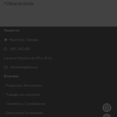
Ubicar en tienda
Nosotros:
Nuestras Tiendas
095 240 685
Lunes a Viernes de 09 a 18 hs
sitioweb@iber.uy
Empresa:
· Preguntas frecuentes
· Trabaja con nosotros
·
Términos y Condiciones
·
Descuento S
cotiabank