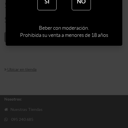
SÍ
NO
$
399
$
339
Beber con moderación.
Prohibida su venta a menores de 18 años
AÑADIR AL CARRITO
Ubicar en tienda
Nosotros:
Nuestras Tiendas
095 240 685