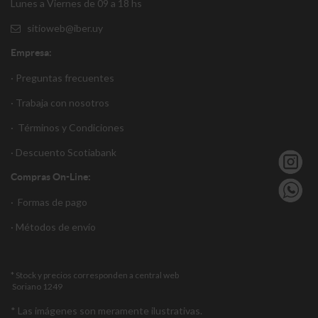
Lunes a Viernes de 09 a 18 hs
sitioweb@iber.uy
Empresa:
· Preguntas frecuentes
· Trabaja con nosotros
·
Términos y Condiciones
·
Descuento S
cotiabank
Compras On-Line:
·
Formas de pago
·
Métodos de envío
* Stock y precios corresponden a central web
Soriano 1249
* Las imágenes son meramente ilustrativas.