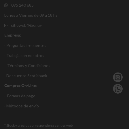
095 240 685
Lunes a Viernes de 09 a 18 hs
sitioweb@iber.uy
Empresa:
· Preguntas frecuentes
· Trabaja con nosotros
·
Términos y Condiciones
·
Descuento S
cotiabank
Compras On-Line:
·
Formas de pago
·
Métodos de envío
* Stock y precios corresponden a central web