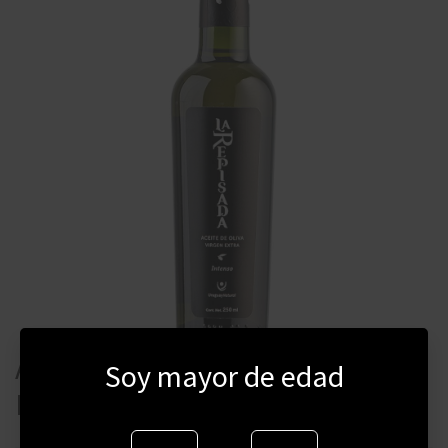
ACEITE DE OLIVA LA REPISADA
Soy mayor de edad
BLEND INTENSO 250 ML