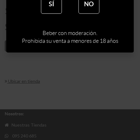
SÍ
NO
$
359
$
305
Beber con moderación.
Prohibida su venta a menores de 18 años
AÑADIR AL CARRITO
Ubicar en tienda
Nosotros:
Nuestras Tiendas
095 240 685