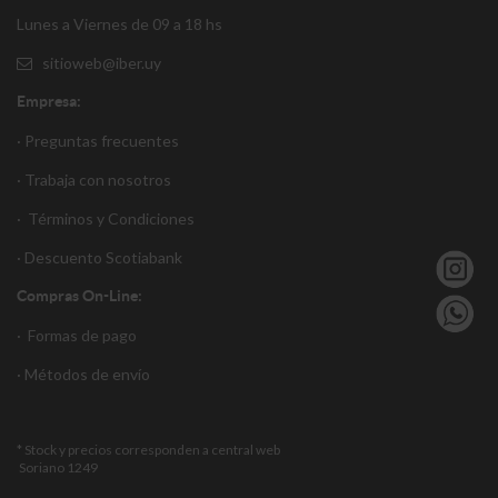
Lunes a Viernes de 09 a 18 hs
sitioweb@iber.uy
Empresa:
· Preguntas frecuentes
· Trabaja con nosotros
·
Términos y Condiciones
·
Descuento S
cotiabank
Compras On-Line:
·
Formas de pago
·
Métodos de envío
* Stock y precios corresponden a central web
Soriano 1249