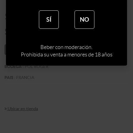
$
5900
SÍ
NO
$
5015
Beber con moderación.
AÑADIR AL CARRITO
Prohibida su venta a menores de 18 años
:
POL ROGER
BODEGA
:
FRANCIA
PAIS
Ubicar en tienda