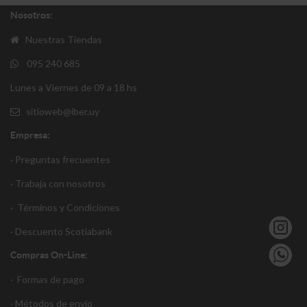
Nosotros:
Nuestras Tiendas
095 240 685
Lunes a Viernes de 09 a 18 hs
sitioweb@iber.uy
Empresa:
· Preguntas frecuentes
· Trabaja con nosotros
·
Términos y Condiciones
·
Descuento S
cotiabank
Compras On-Line:
·
Formas de pago
·
Métodos de envío