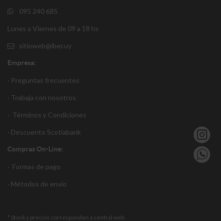
095 240 685
Lunes a Viernes de 09 a 18 hs
sitioweb@iber.uy
Empresa:
· Preguntas frecuentes
· Trabaja con nosotros
·
Términos y Condiciones
·
Descuento S
cotiabank
Compras On-Line:
·
Formas de pago
·
Métodos de envío
* Stock y precios corresponden a central web