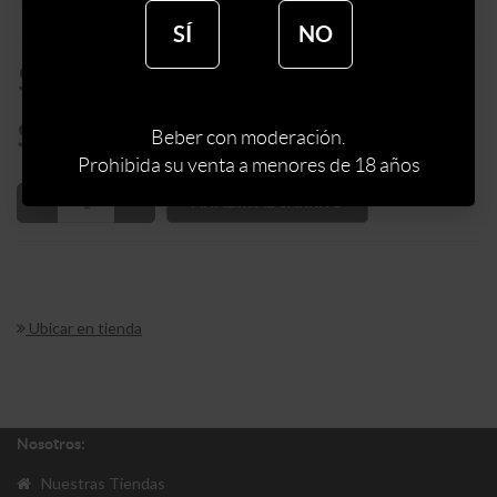
SÍ
NO
$
389
$
331
Beber con moderación.
Prohibida su venta a menores de 18 años
AÑADIR AL CARRITO
Ubicar en tienda
Nosotros:
Nuestras Tiendas