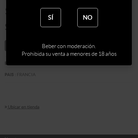
$
9000
SÍ
NO
$
7650
AÑADIR AL CARRITO
Beber con moderación.
Prohibida su venta a menores de 18 años
:
POMMERY
BODEGA
:
FRANCIA
PAIS
Ubicar en tienda