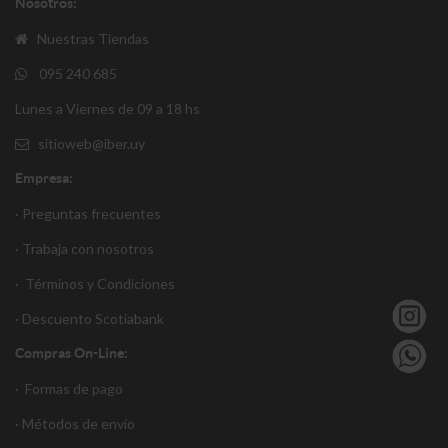
Nosotros:
Nuestras Tiendas
095 240 685
Lunes a Viernes de 09 a 18 hs
sitioweb@iber.uy
Empresa:
· Preguntas frecuentes
· Trabaja con nosotros
·
Términos y Condiciones
·
Descuento S
cotiabank
Compras On-Line:
·
Formas de pago
·
Métodos de envío