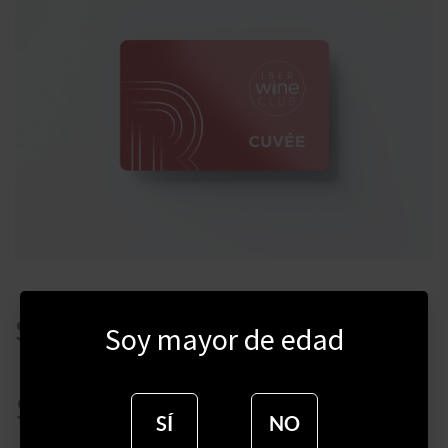
SUSCRIPCION CUVÉE
Soy mayor de edad
$
2000
SÍ
NO