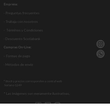
Empresa:
· Preguntas frecuentes
· Trabaja con nosotros
·
Términos y Condiciones
·
Descuento S
cotiabank
Compras On-Line:
·
Formas de pago
·
Métodos de envío
* Stock y precios corresponden a central web
Soriano 1249
* Las imágenes son meramente ilustrativas.
Encuéntranos en: