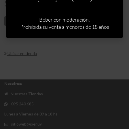
$
1700
Beber con moderación.
AÑADIR AL CARRITO
Prohibida su venta a menores de 18 años
Ubicar en tienda
Nosotros:
Nuestras Tiendas
095 240 685
Lunes a Viernes de 09 a 18 hs
sitioweb@iber.uy