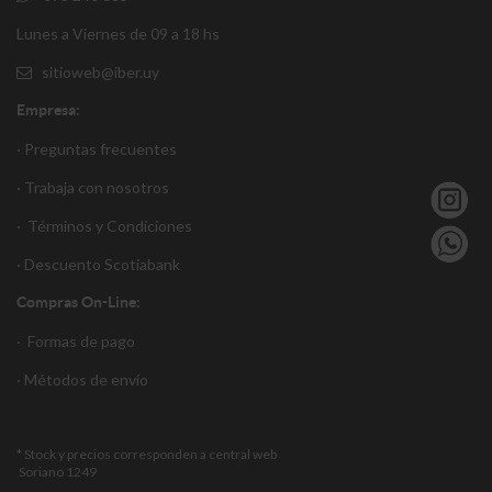
Lunes a Viernes de 09 a 18 hs
sitioweb@iber.uy
Empresa:
· Preguntas frecuentes
· Trabaja con nosotros
·
Términos y Condiciones
·
Descuento S
cotiabank
Compras On-Line:
·
Formas de pago
·
Métodos de envío
* Stock y precios corresponden a central web
Soriano 1249