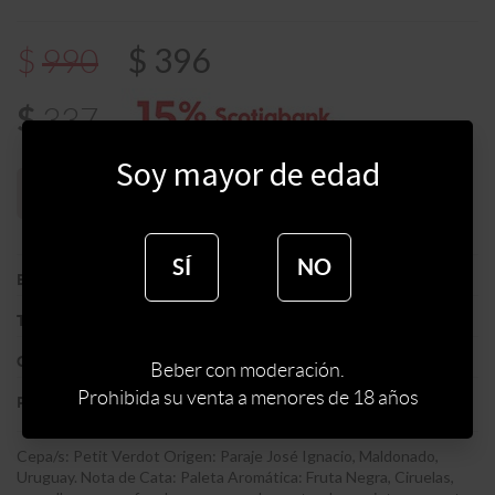
$
396
$
990
$
337
Soy mayor de edad
Sin stock web
SÍ
NO
:
BODEGA SIERRA ORIENTAL
BODEGA
:
TINTO
TIPO DE VINO
:
PETIT VERDOT
CEPA
Beber con moderación.
Prohibida su venta a menores de 18 años
:
URUGUAY
PAIS
Cepa/s: Petit Verdot Origen: Paraje José Ignacio, Maldonado,
Uruguay. Nota de Cata: Paleta Aromática: Fruta Negra, Ciruelas,