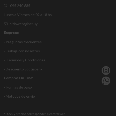
095 240 685
Lunes a Viernes de 09 a 18 hs
sitioweb@iber.uy
Empresa:
· Preguntas frecuentes
· Trabaja con nosotros
·
Términos y Condiciones
·
Descuento S
cotiabank
Compras On-Line:
·
Formas de pago
·
Métodos de envío
* Stock y precios corresponden a central web