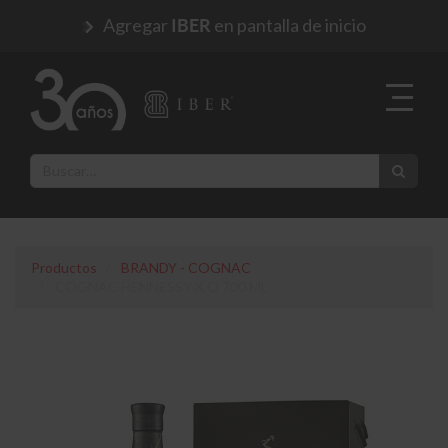
Agregar
en pantalla de inicio
IBER
Productos
BRANDY - COGNAC
COGNAC HENNESSY X.O 700 ML