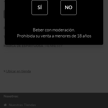
SÍ
NO
AÑADIR AL CARRITO
:
FRANCIA
PAIS
Beber con moderación.
Prohibida su venta a menores de 18 años
:
COGNAN
TIPO DE ESPIRITUOSA
:
HENNESSY
MARCA DE ESPIRITUOSA
Ubicar en tienda
Nosotros:
Nuestras Tiendas