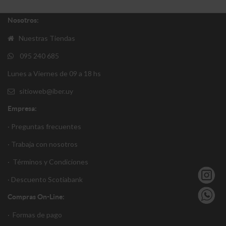
Nosotros:
Nuestras Tiendas
095 240 685
Lunes a Viernes de 09 a 18 hs
sitioweb@iber.uy
Empresa:
· Preguntas frecuentes
· Trabaja con nosotros
·
Términos y Condiciones
·
Descuento S
cotiabank
Compras On-Line:
·
Formas de pago