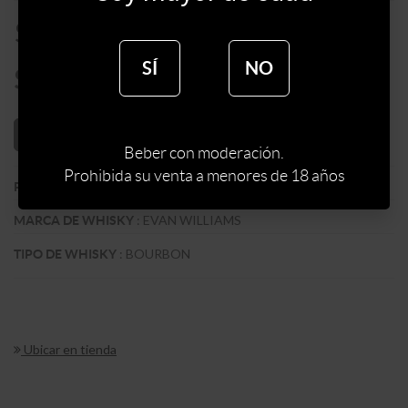
$
1560
SÍ
NO
$
1326
AÑADIR AL CARRITO
Beber con moderación.
Prohibida su venta a menores de 18 años
:
EEUU
PAIS
:
EVAN WILLIAMS
MARCA DE WHISKY
:
BOURBON
TIPO DE WHISKY
Ubicar en tienda