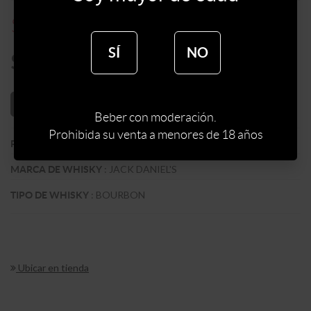
$
1672
$
2090
SÍ
NO
$
1421
AÑADIR AL CARRITO
Beber con moderación.
Prohibida su venta a menores de 18 años
:
EEUU
PAIS
:
JACK DANIEL'S
MARCA DE WHISKY
:
BOURBON
TIPO DE WHISKY
Ubicar en tienda