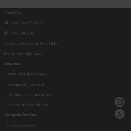
Nosotros:
Nuestras Tiendas
095 240 685
Lunes a Viernes de 09 a 18 hs
sitioweb@iber.uy
Empresa:
· Preguntas frecuentes
· Trabaja con nosotros
·
Términos y Condiciones
·
Descuento S
cotiabank
Compras On-Line:
·
Formas de pago