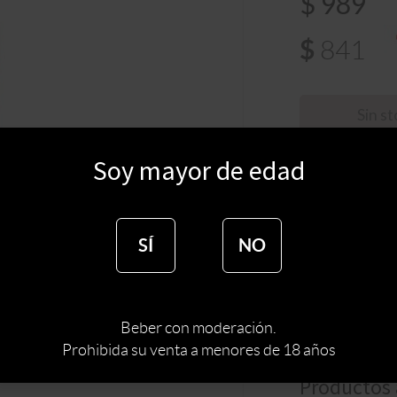
$
989
$
841
Sin s
Soy mayor de edad
TIPO DE ESPIRI
MARCA DE ESPI
SÍ
NO
Inspirado en la r
se caracteriza po
calumba. Juntos, 
perfección los ri
Beber con moderación.
Torino.
Prohibida su venta a menores de 18 años
Productos 