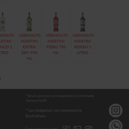
RMOUTH
VERMOUTH
VERMOUTH
VERMOUTH
RTINI
MARTINI
MARTINI
MARTINI
ANCO 1
EXTRA
FIERO 750
ROSSO 1
ITRO
DRY 995
ML
LITRO
ML
a
* Stock y precios corresponden a central web
Soriano 1249
* Las imágenes son meramente
ilustrativas.
Encuéntranos en: