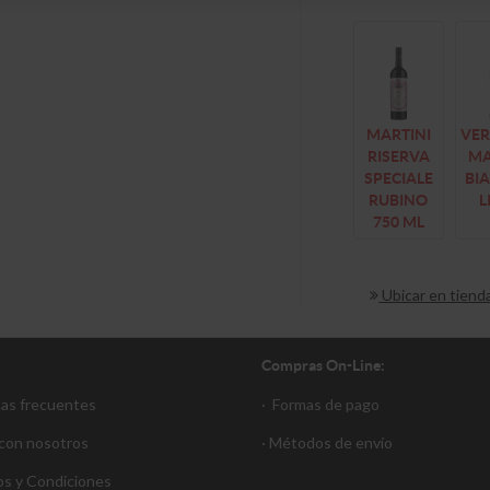
MARTINI
VE
RISERVA
MA
SPECIALE
BI
RUBINO
L
750 ML
Ubicar en tiend
Compras On-Line:
tas frecuentes
·
Formas de pago
 con nosotros
·
Métodos de envío
s y Condiciones