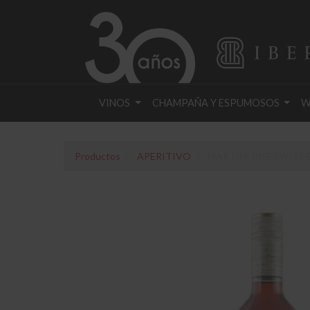
VINOS
CHAMPAÑA Y ESPUMOSOS
W
Productos
APERITIVO
MARTINI RISERVA SPE