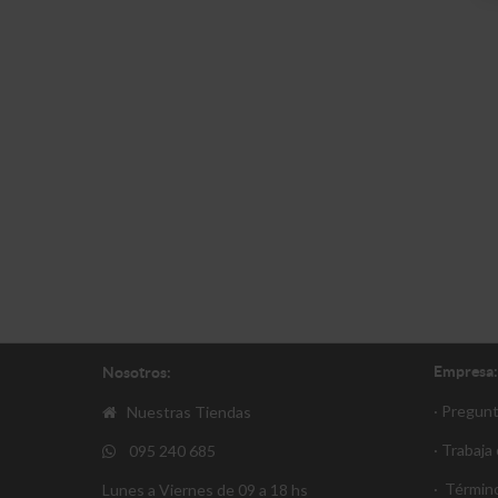
Empresa:
Nosotros:
· Pregun
Nuestras Tiendas
· Trabaja
095 240 685
·
Término
Lunes a Viernes de 09 a 18 hs