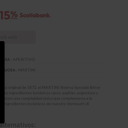
tock web
:
APERITIVO
TUOSA
:
MARTINI
RITUOSA
eceta original de 1872, el MARTINI Riserva Speciale Bitter
r tres ingredientes botánicos raros, azafrán, angostura y
ofrecen una complejidad única que complementa a la
cos ingredientes botánicos de nuestro Vermouth di
alternativos: