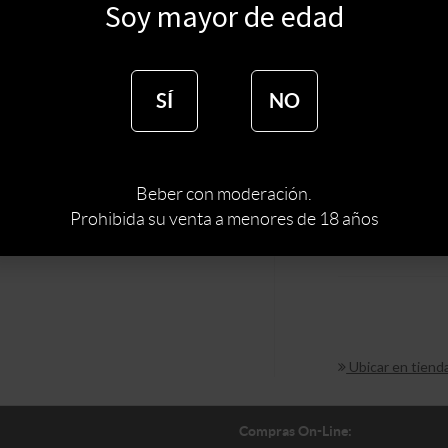
Soy mayor de edad
$
12665
SÍ
NO
:
VIÑA 
BODEGA
:
TIPO DE VINO
Beber con moderación.
:
BLEND
CEPA
Prohibida su venta a menores de 18 años
:
CHILE
PAIS
Ubicar en tiend
Compras On-Line: