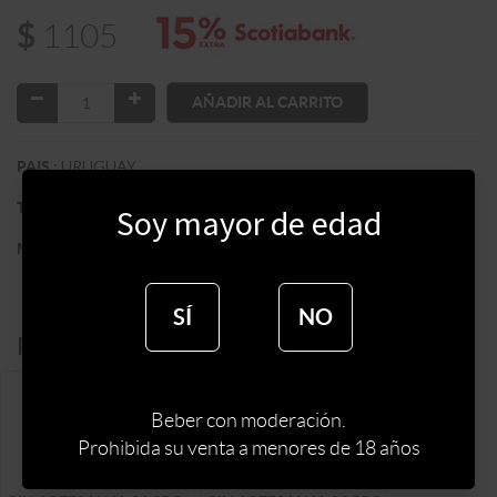
$
1105
AÑADIR AL CARRITO
:
URUGUAY
PAIS
:
GIN
TIPO DE ESPIRITUOSA
Soy mayor de edad
:
SACRO
MARCA DE ESPIRITUOSA
SÍ
NO
Productos alternativos:
Beber con moderación.
Prohibida su venta a menores de 18 años