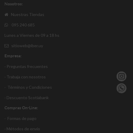
Nosotros:
Nuestras Tiendas
095 240 685
Lunes a Viernes de 09 a 18 hs
sitioweb@iber.uy
Empresa:
· Preguntas frecuentes
· Trabaja con nosotros
·
Términos y Condiciones
·
Descuento S
cotiabank
Compras On-Line:
·
Formas de pago
·
Métodos de envío