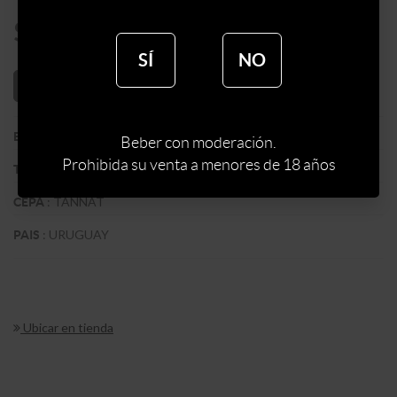
$
332
SÍ
NO
AÑADIR AL CARRITO
:
BODEGA EL CAPRICHO
BODEGA
Beber con moderación.
Prohibida su venta a menores de 18 años
:
ROSADO
TIPO DE VINO
:
TANNAT
CEPA
:
URUGUAY
PAIS
Ubicar en tienda