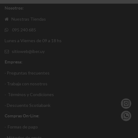
Nosotros:
Nuestras Tiendas
095 240 685
Lunes a Viernes de 09 a 18 hs
sitioweb@iber.uy
Empresa:
· Preguntas frecuentes
· Trabaja con nosotros
·
Términos y Condiciones
·
Descuento S
cotiabank
Compras On-Line:
·
Formas de pago
·
Métodos de envío