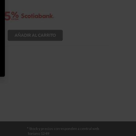
AÑADIR AL CARRITO
a
* Stock y precios corresponden a central web
Soriano 1249