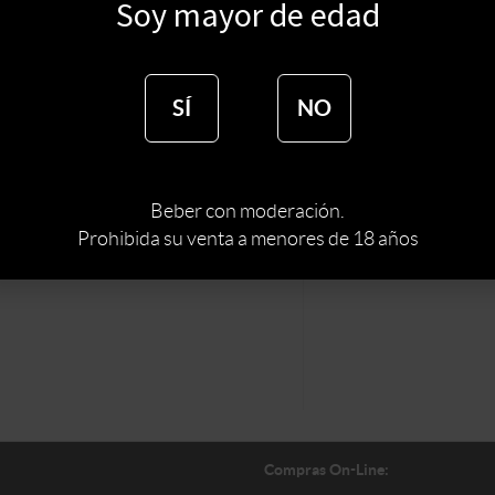
$
1100
Soy mayor de edad
$
935
SÍ
NO
Beber con moderación.
Prohibida su venta a menores de 18 años
Ubicar en tiend
Compras On-Line: