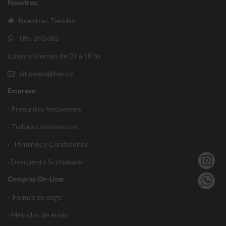
Nosotros:
Nuestras Tiendas
095 240 685
Lunes a Viernes de 09 a 18 hs
sitioweb@iber.uy
Empresa:
· Preguntas frecuentes
· Trabaja con nosotros
·
Términos y Condiciones
·
Descuento S
cotiabank
Compras On-Line:
·
Formas de pago
·
Métodos de envío