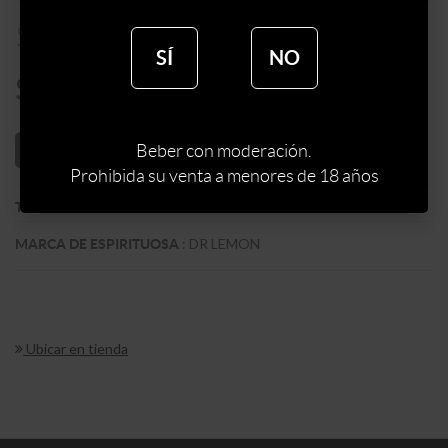
$
139
$
180
SÍ
NO
$
118
Beber con moderación.
AÑADIR AL CARRITO
Prohibida su venta a menores de 18 años
:
VODKA
TIPO DE ESPIRITUOSA
:
DR LEMON
MARCA DE ESPIRITUOSA
Ubicar en tienda