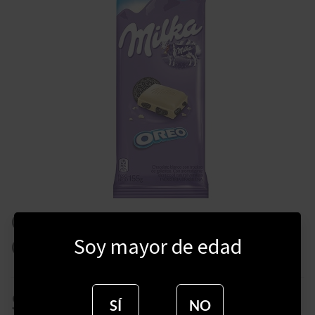
CHOCOLATE MILKA BLANCO
Soy mayor de edad
CON OREO 155 GRAMOS
$
265
SÍ
NO