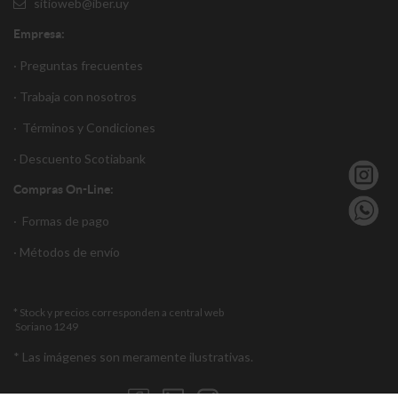
sitioweb@iber.uy
Empresa:
· Preguntas frecuentes
· Trabaja con nosotros
·
Términos y Condiciones
·
Descuento S
cotiabank
Compras On-Line:
·
Formas de pago
·
Métodos de envío
* Stock y precios corresponden a central web
Soriano 1249
* Las imágenes son meramente ilustrativas.
Encuéntranos en: