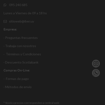
095 240 685
Lunes a Viernes de 09 a 18 hs
sitioweb@iber.uy
Empresa:
· Preguntas frecuentes
· Trabaja con nosotros
·
Términos y Condiciones
·
Descuento S
cotiabank
Compras On-Line:
·
Formas de pago
·
Métodos de envío
* Stock y precios corresponden a central web