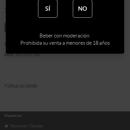
$
608
SÍ
NO
AÑADIR AL CARRITO
Beber con moderación.
Prohibida su venta a menores de 18 años
:
BODEGA MUMM
BODEGA
:
ARGENTINA
PAIS
Ubicar en tienda
Nosotros:
Nuestras Tiendas