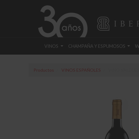
VINOS
CHAMPAÑA Y ESPUMOSOS
W
Productos
VINOS ESPAÑOLES
VINO VALDUER