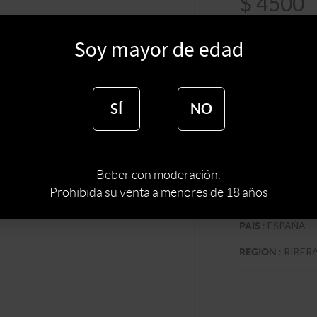
$
4500
$
3825
Soy mayor de edad
Sin s
SÍ
NO
:
BODE
BODEGA
:
Beber con moderación.
TIPO DE VINO
Prohibida su venta a menores de 18 años
:
TEMPRAN
CEPA
:
ESPAÑA
PAIS
:
RIBER
REGION