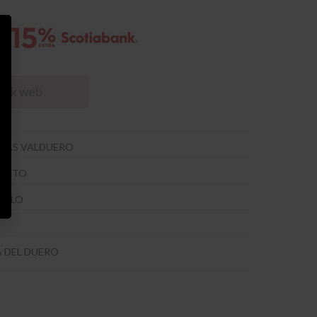
tock web
GAS VALDUERO
TINTO
ILLO
A DEL DUERO