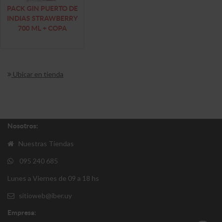
PACK GIN PUERTO DE
INDIAS STRAWBERRY
700 ML + COPA
Ubicar en tienda
Nosotros:
Nuestras Tiendas
095 240 685
Lunes a Viernes de 09 a 18 hs
sitioweb@iber.uy
Empresa: