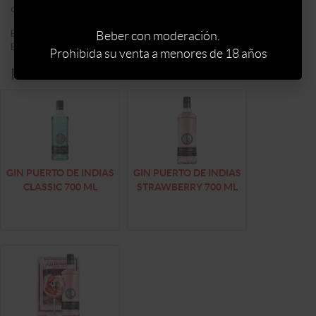
cítricos como pomelo, lima, piel de naranja y limón.
El resultado es una ginebra muy personal, suave y expresiva.
Beber con moderación.
Estamos seguros de que protagonizará tus cócteles y gin-tonic.
Prohibida su venta a menores de 18 años
Productos alternativos:
GIN PUERTO DE INDIAS
GIN PUERTO DE INDIAS
CLASSIC 700 ML
STRAWBERRY 700 ML