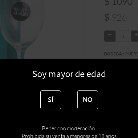
$
1090
$
926
:
PUERT
BODEGA
:
ESPAÑA
PAIS
Soy mayor de edad
TIPO DE ESPIRI
MARCA DE ESPI
SÍ
NO
Ginebra Puerto de
este momento. Ori
métodos tradicio
antigüedad. Sus i
Beber con moderación.
lima, piel de naran
Prohibida su venta a menores de 18 años