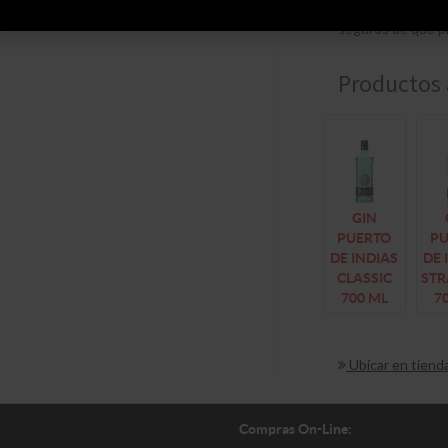
El resultado es u
seguros de que pr
Productos 
GIN
PUERTO
P
DE INDIAS
DE 
CLASSIC
ST
700 ML
7
Ubicar en tiend
Compras On-Line: