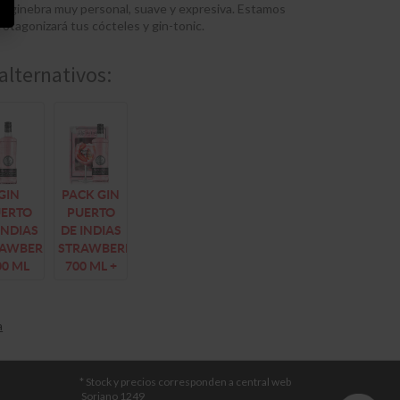
na ginebra muy personal, suave y expresiva. Estamos
otagonizará tus cócteles y gin-tonic.
alternativos:
GIN
PACK GIN
UERTO
PUERTO
INDIAS
DE INDIAS
RAWBERRY
STRAWBERRY
00 ML
700 ML +
COPA
a
* Stock y precios corresponden a central web
Soriano 1249