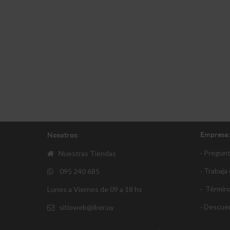
Empresa:
Nosotros:
· Pregun
Nuestras Tiendas
· Trabaja
095 240 685
·
Término
Lunes a Viernes de 09 a 18 hs
·
Descue
sitioweb@iber.uy