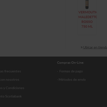
VERMOUTH
MALEDETTO
ROSSO
750 ML
Ubicar en tiend
Compras On-Line:
tas frecuentes
·
Formas de pago
 con nosotros
·
Métodos de envío
s y Condiciones
nto S
cotiabank