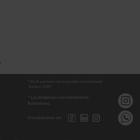
a
* Stock y precios corresponden a central web
Soriano 1249
* Las imágenes son meramente
ilustrativas.
Encuéntranos en: