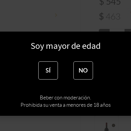
$
545
$
463
Soy mayor de edad
:
MALE
BODEGA
:
URUGUAY
PAIS
SÍ
NO
TIPO DE ESPIRI
Beber con moderación.
Prohibida su venta a menores de 18 años
Productos 