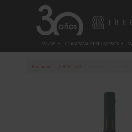
VINOS
CHAMPAÑA Y ESPUMOSOS
W
Productos
APERITIVO
VERMOUTH MALEDETT