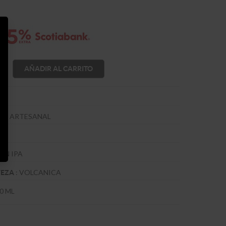
AÑADIR AL CARRITO
:
ARTESANAL
ZA
AN IPA
:
VOLCANICA
VEZA
0 ML