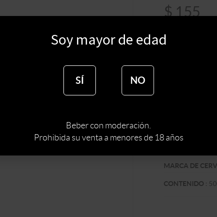
$
155
$
132
Soy mayor de edad
SÍ
NO
:
URUGUAY
PAIS
TIPO DE CERVE
Beber con moderación.
:
RUBIA
COLOR
Prohibida su venta a menores de 18 años
:
AMERIC
ESTILO
MARCA DE CER
:
50
CONTENIDO