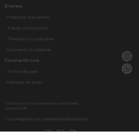
Empresa:
· Preguntas frecuentes
· Trabaja con nosotros
·
Términos y Condiciones
·
Descuento S
cotiabank
Compras On-Line:
·
Formas de pago
·
Métodos de envío
* Stock y precios corresponden a central web
Soriano 1249
* Las imágenes son meramente ilustrativas.
Encuéntranos en: