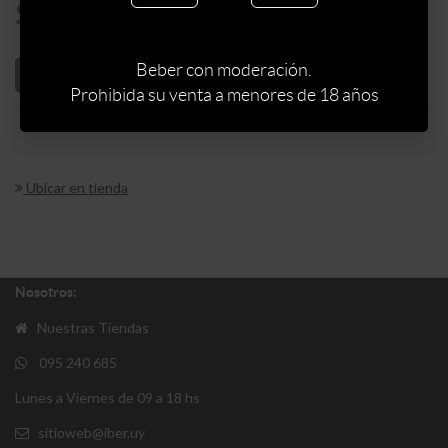
$
263
Beber con moderación.
AÑADIR AL CARRITO
Prohibida su venta a menores de 18 años
Ubicar en tienda
Nosotros:
Nuestras Tiendas
095 240 685
Lunes a Viernes de 09 a 18 hs
sitioweb@iber.uy