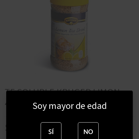
TE SOLUBLE KRUGER LIMON
400 GRAMOS
Soy mayor de edad
$
309
SÍ
NO