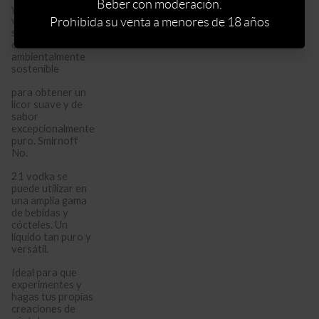
Beber con moderación.
y se filtra diez
veces a través de
Prohibida su venta a menores de 18 años
siete columnas de
carbón
ambientalmente
sostenible
para obtener un
licor suave y de
sabor
excepcionalmente
puro. Smirnoff
No.
21 vodka se
puede utilizar en
una amplia gama
de bebidas y
cócteles. Un
líquido tan puro y
versátil.
Ideal para que
experimentes y
hagas tus propias
creaciones de