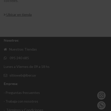
cócteles.
Ubicar en tienda
Nosotros:
Nuestras Tiendas
095 240 685
Lunes a Viernes de 09 a 18 hs
sitioweb@iber.uy
Empresa:
· Preguntas frecuentes
· Trabaja con nosotros
·
Términos y Condiciones