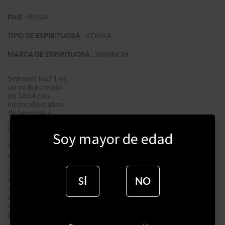
:
RUSIA
PAIS
:
VODKA
TIPO DE ESPIRITUOSA
:
SMIRNOFF
MARCA DE ESPIRITUOSA
Smirnoff No21 es
un vodka creado
en 1864 con
incontables años
de herencia y
calidad
inigualable.
Soy mayor de edad
Vendida en más
de 130 países.
Smirnoff Vodka
SÍ
NO
se destila tres
veces a partir de
una mezcla de
diferentes
granos