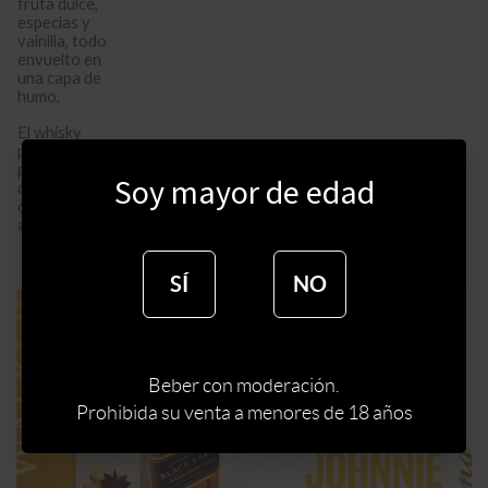
fruta dulce,
especias y
vainilla, todo
envuelto en
una capa de
humo.
El whisky
perfecto
para
Soy mayor de edad
compartir y
disfrutar con
amigos.
SÍ
NO
Beber con moderación.
Prohibida su venta a menores de 18 años