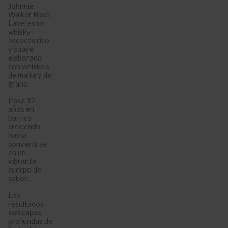
Johnnie
Walker Black
Label es un
whisky
escocés rico
y suave
elaborado
con whiskies
de malta y de
grano.
Pasa 12
años en
barrica
creciendo
hasta
convertirse
en un
vibrante
cuerpo de
sabor.
Los
resultados
son capas
profundas de