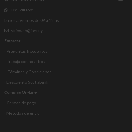
095 240 685
Lunes a Viernes de 09 a 18 hs
sitioweb@iber.uy
Empresa:
· Preguntas frecuentes
· Trabaja con nosotros
·
Términos y Condiciones
·
Descuento S
cotiabank
Compras On-Line:
·
Formas de pago
·
Métodos de envío