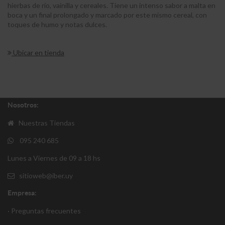
hierbas de río, vainilla y cereales. Tiene un intenso sabor a malta en
boca y un final prolongado y marcado por este mismo cereal, con
toques de humo y notas dulces.
Ubicar en tienda
Nosotros:
Nuestras Tiendas
095 240 685
Lunes a Viernes de 09 a 18 hs
sitioweb@iber.uy
Empresa:
· Preguntas frecuentes