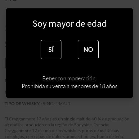
Soy mayor de edad
$
3490
$
2966
SÍ
NO
AÑADIR AL CARRITO
Beber con moderación.
:
ESCOCIA
PAIS
Prohibida su venta a menores de 18 años
:
CRAGGANMORE
MARCA DE WHISKY
:
SINGLE MALT
TIPO DE WHISKY
El Cragganmore 12 años es un single malt de 40 % de graduación
alcohólica producido en la región de Speyside, Escocia.
Cragganmore 12 es uno de los whiskies puros de malta más
complejos, con capas de dulces aromas florales, humo de leña,