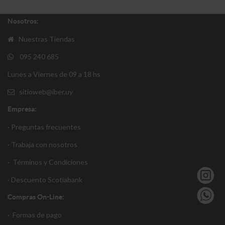
Nosotros:
Nuestras Tiendas
095 240 685
Lunes a Viernes de 09 a 18 hs
sitioweb@iber.uy
Empresa:
· Preguntas frecuentes
· Trabaja con nosotros
·
Términos y Condiciones
·
Descuento S
cotiabank
Compras On-Line:
·
Formas de pago