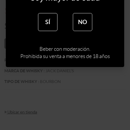
$
1672
$
2090
SÍ
NO
$
1421
AÑADIR AL CARRITO
Beber con moderación.
Prohibida su venta a menores de 18 años
:
EEUU
PAIS
:
JACK DANIEL'S
MARCA DE WHISKY
:
BOURBON
TIPO DE WHISKY
Ubicar en tienda