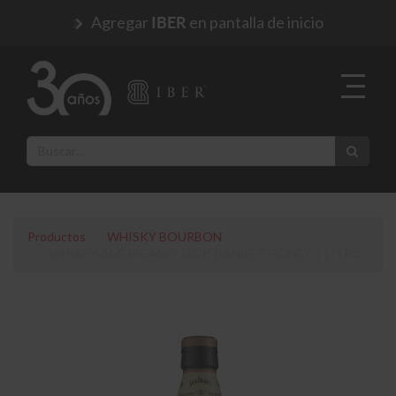
Agregar
en pantalla de inicio
IBER
Productos
WHISKY BOURBON
WHISKY AMERICANO JACK DANIEL'S HONEY 1 LITRO