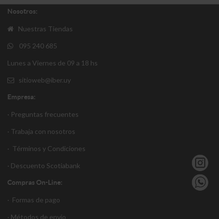
Nosotros:
Nuestras Tiendas
095 240 685
Lunes a Viernes de 09 a 18 hs
sitioweb@iber.uy
Empresa:
· Preguntas frecuentes
· Trabaja con nosotros
·
Términos y Condiciones
·
Descuento S
cotiabank
Compras On-Line:
·
Formas de pago
·
Métodos de envío