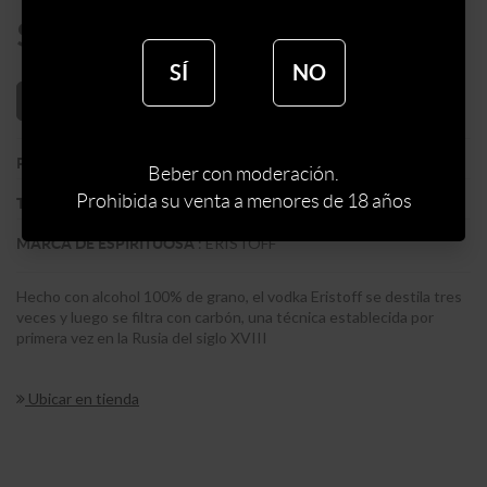
$
441
SÍ
NO
AÑADIR AL CARRITO
:
RUSIA
PAIS
Beber con moderación.
Prohibida su venta a menores de 18 años
:
VODKA
TIPO DE ESPIRITUOSA
:
ERISTOFF
MARCA DE ESPIRITUOSA
Hecho con alcohol 100% de grano, el vodka Eristoff se destila tres
veces y luego se filtra con carbón, una técnica establecida por
primera vez en la Rusia del siglo XVIII
Ubicar en tienda