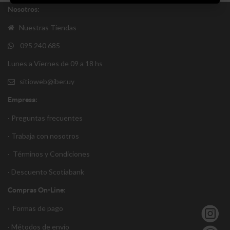
Nosotros:
Nuestras Tiendas
095 240 685
Lunes a Viernes de 09 a 18 hs
sitioweb@iber.uy
Empresa:
· Preguntas frecuentes
· Trabaja con nosotros
·
Términos y Condiciones
·
Descuento S
cotiabank
Compras On-Line:
·
Formas de pago
·
Métodos de envío