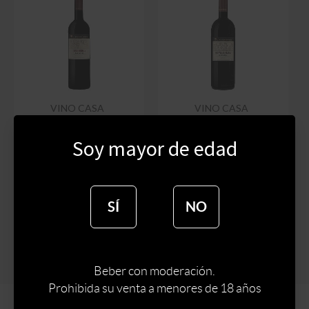
VINO CASA
VINO CASA
FERREIRINHA
FERREIRINHA QUINTA
CALLABRIGA 750 ML
DA LEDA 750 ML
Soy mayor de edad
$
2600
$
6300
$
2210
$
5355
SÍ
NO
Beber con moderación.
Prohibida su venta a menores de 18 años