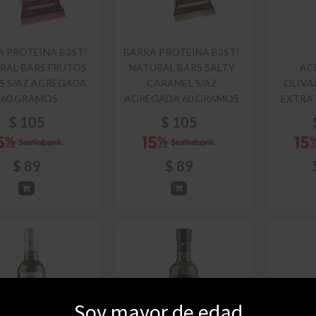
A PROTEINA B3ST!
BARRA PROTEINA B3ST!
RAL BARS FRUTOS
NATURAL BARS SALTY
AC
S S/AZ AGREGADA
CARAMEL S/AZ
OLIVA
60 GRAMOS
AGREGADA 60 GRAMOS
EXTRA 
$
105
$
105
$
89
$
89
Soy mayor de edad