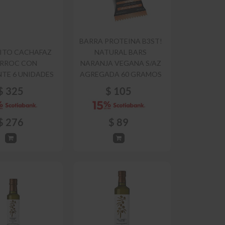
BARRA PROTEINA B3ST!
ITO CACHAFAZ
NATURAL BARS
RROC CON
NARANJA VEGANA S/AZ
TE 6 UNIDADES
AGREGADA 60 GRAMOS
$
325
$
105
$
276
$
89