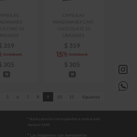
APSULAS
CAPSULAS
NZANARES
MANZANARES CAFE
UCCINO 10
CHOCOLATE 10
NIDADES
UNIDADES
$
359
$
359
$
305
$
305
5
6
7
8
9
10
11
Siguiente
* Stock y precios corresponden a central web
Soriano 1249
* Las imágenes son meramente