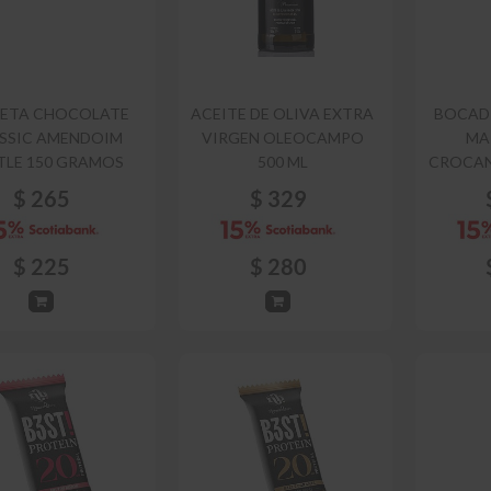
LETA CHOCOLATE
ACEITE DE OLIVA EXTRA
BOCAD
SSIC AMENDOIM
VIRGEN OLEOCAMPO
MA
TLE 150 GRAMOS
500 ML
CROCAN
$
265
$
329
$
225
$
280