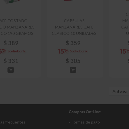
C
AFE TOSTADO
CAPSULAS
MA
IDO MANZANARES
MANZANARES CAFE
CAP
ICO 190 GRAMOS
CLASICO 10 UNIDADES
U
$
389
$
359
$
331
$
305
Anterior
Compras On-Line:
tas frecuentes
·
Formas de pago