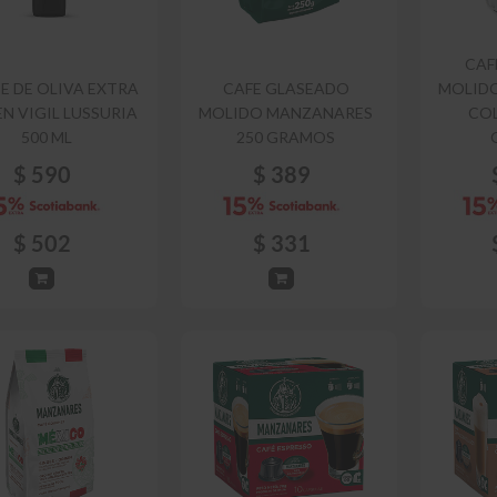
CAF
E DE OLIVA EXTRA
CAFE GLASEADO
MOLID
N VIGIL LUSSURIA
MOLIDO MANZANARES
COL
500 ML
250 GRAMOS
$
590
$
389
$
502
$
331