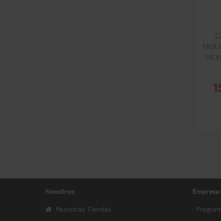
C
MOL
MEX
Nosotros:
Empresa:
Nuestras Tiendas
· Pregun