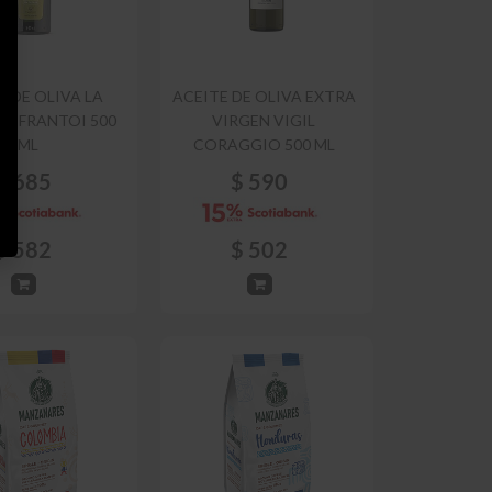
E DE OLIVA LA
ACEITE DE OLIVA EXTRA
DA FRANTOI 500
VIRGEN VIGIL
ML
CORAGGIO 500 ML
$
685
$
590
$
582
$
502