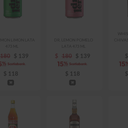
WHIS
LEMON LIMON LATA
DR. LEMON POMELO
CHIVAS
473 ML
LATA 473 ML
180
$
139
$
180
$
139
$
118
$
118