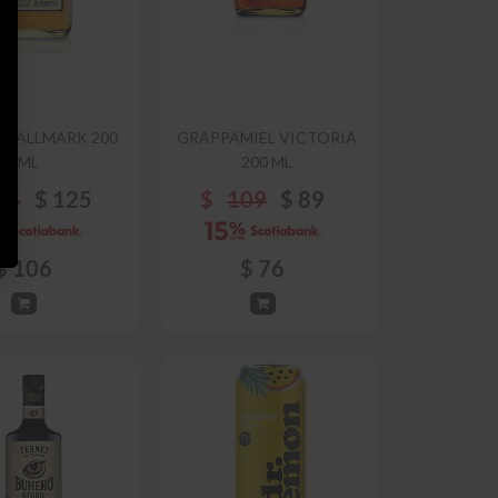
 HALLMARK 200
GRAPPAMIEL VICTORIA
ML
200 ML
35
$
125
$
109
$
89
$
106
$
76