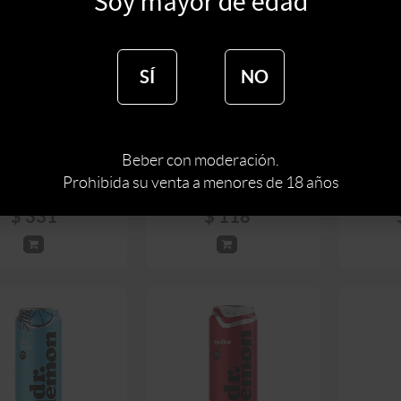
Soy mayor de edad
SÍ
NO
RITIVO GANCIA
DR. LEMON MOJITO 473
WHISKY
RICANO 950 ML
ML
465
$
389
$
180
$
139
$
1
Beber con moderación.
Prohibida su venta a menores de 18 años
$
331
$
118