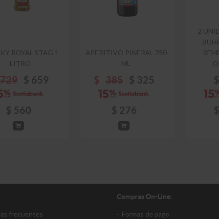
2 UNI
BUHE
KY ROYAL STAG 1
APERITIVO PINERAL 750
REM
LITRO
ML
O
729
$
659
$
385
$
325
$
560
$
276
Compras On-Line:
tas frecuentes
·
Formas de pago