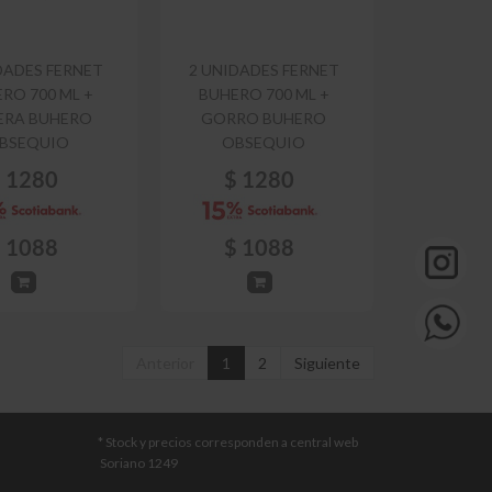
DADES FERNET
2 UNIDADES FERNET
RO 700 ML +
BUHERO 700 ML +
ERA BUHERO
GORRO BUHERO
BSEQUIO
OBSEQUIO
$
1280
$
1280
$
1088
$
1088
Anterior
1
2
Siguiente
* Stock y precios corresponden a central web
Soriano 1249