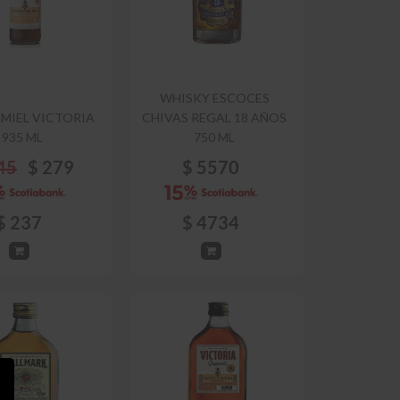
WHISKY ESCOCES
MIEL VICTORIA
CHIVAS REGAL 18 AÑOS
935 ML
750 ML
45
$
279
$
5570
$
237
$
4734