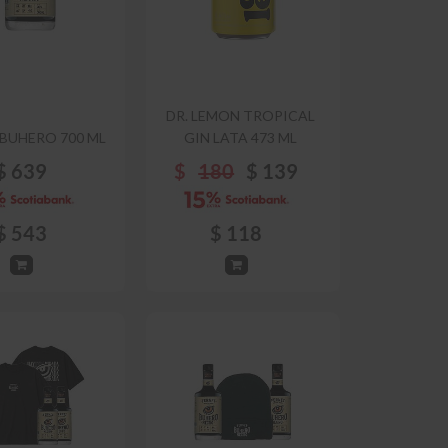
DR. LEMON TROPICAL
 BUHERO 700 ML
GIN LATA 473 ML
$
639
$
180
$
139
$
543
$
118