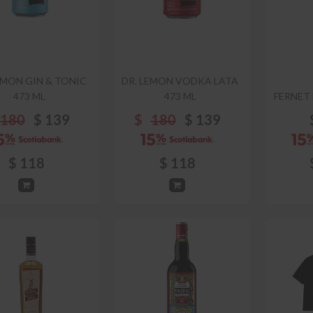
EMON GIN & TONIC
DR. LEMON VODKA LATA
473 ML
473 ML
FERNET
180
$
139
$
180
$
139
$
118
$
118