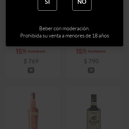
SÍ
NO
WHISKY HALLMARK 1
GIN BEEFEATER BLOOD
LITRO ESTUCHE 2
Beber con moderación.
ORANGE 700 ML
BOTELLAS
Prohibida su venta a menores de 18 años
$
905
$
930
$
769
$
790