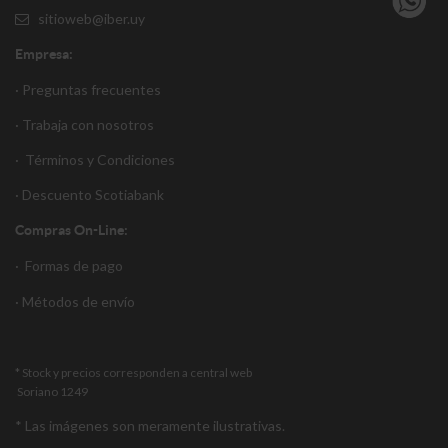
sitioweb@iber.uy
Empresa:
· Preguntas frecuentes
· Trabaja con nosotros
·
Términos y Condiciones
·
Descuento S
cotiabank
Compras On-Line:
·
Formas de pago
·
Métodos de envío
* Stock y precios corresponden a central web
Soriano 1249
* Las imágenes son meramente ilustrativas.