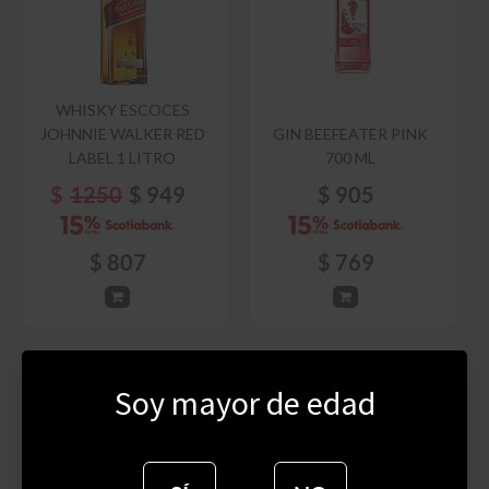
WHISKY ESCOCES
JOHNNIE WALKER RED
GIN BEEFEATER PINK
LABEL 1 LITRO
700 ML
$
1250
$
949
$
905
$
807
$
769
Soy mayor de edad