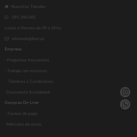
Nuestras Tiendas
095 240 685
Lunes a Viernes de 09 a 18 hs
sitioweb@iber.uy
Empresa:
· Preguntas frecuentes
· Trabaja con nosotros
·
Términos y Condiciones
·
Descuento S
cotiabank
Compras On-Line:
·
Formas de pago
·
Métodos de envío