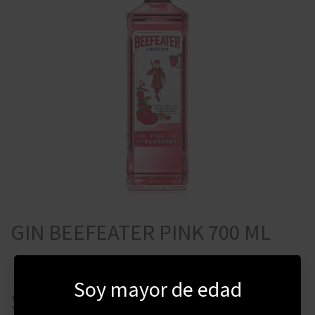
GIN BEEFEATER PINK 700 ML
Soy mayor de edad
$
905