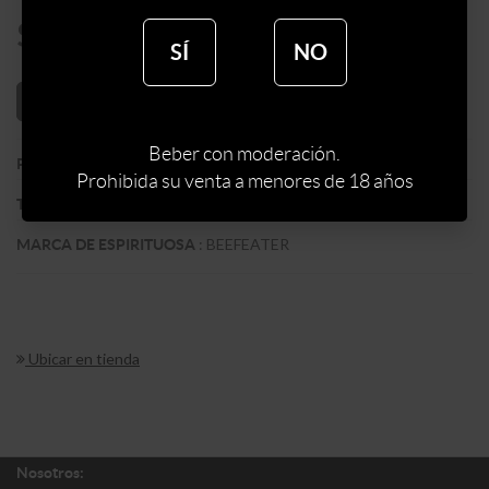
$
769
SÍ
NO
AÑADIR AL CARRITO
Beber con moderación.
:
REINO UNIDO
PAIS
Prohibida su venta a menores de 18 años
:
GIN
TIPO DE ESPIRITUOSA
:
BEEFEATER
MARCA DE ESPIRITUOSA
Ubicar en tienda
Nosotros: