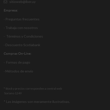
sitioweb@iber.uy
Empresa:
· Preguntas frecuentes
· Trabaja con nosotros
·
Términos y Condiciones
·
Descuento S
cotiabank
Compras On-Line:
·
Formas de pago
·
Métodos de envío
* Stock y precios corresponden a central web
Soriano 1249
* Las imágenes son meramente ilustrativas.