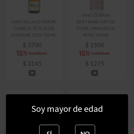
VINO GERARD
VINO BILLAUD SIMON
BERTRAND ART DE
CHABLIS TÉTE D'OR
VIVRE LANGUEDOC
DOMAINE 2022 750 ML
ROSE 750 ML
$
3700
$
1500
$
3145
$
1275
Soy mayor de edad
SÍ
NO