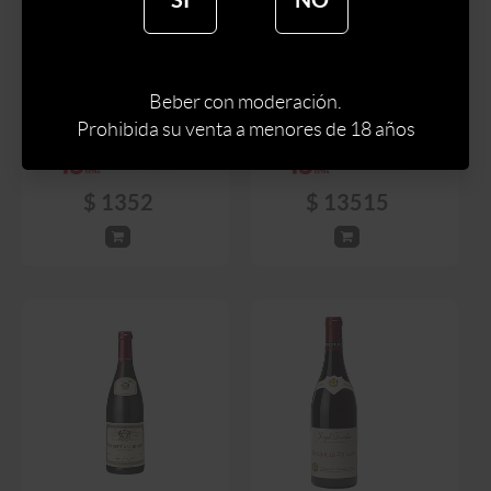
VINO CHATEAU
PONTET-CANET
VINO HAMPTON
PAUILLAC AOC ROUGE
WATER 750 ML
2019 750 ML
Beber con moderación.
Prohibida su venta a menores de 18 años
$
1590
$
15900
$
1352
$
13515