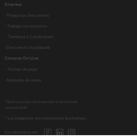
Empresa:
· Preguntas frecuentes
· Trabaja con nosotros
·
Términos y Condiciones
·
Descuento S
cotiabank
Compras On-Line:
·
Formas de pago
·
Métodos de envío
* Stock y precios corresponden a central web
Soriano 1249
* Las imágenes son meramente ilustrativas.
Encuéntranos en: