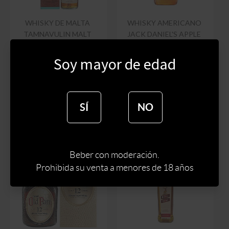
WHISKY DE MALTA
WHISKY AMERICANO
TAMNAVULIN MALT
JACK DANIEL'S APPLE
SHERRY CASK 700 ML
200 ML
Soy mayor de edad
$
3420
$
3078
$
800
$
640
$
2616
$
544
SÍ
NO
Beber con moderación.
Prohibida su venta a menores de 18 años