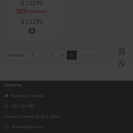
$
13290
$
11296
Anterior
1
2
3
4
5
Siguiente
Nosotros:
Nuestras Tiendas
095 240 685
Lunes a Viernes de 09 a 18 hs
sitioweb@iber.uy