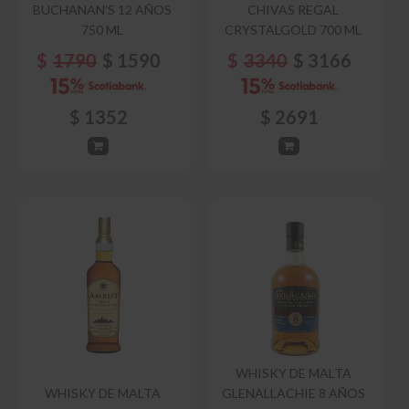
BUCHANAN'S 12 AÑOS
CHIVAS REGAL
750 ML
CRYSTALGOLD 700 ML
$
1790
$
1590
$
3340
$
3166
$
1352
$
2691
WHISKY DE MALTA
WHISKY DE MALTA
GLENALLACHIE 8 AÑOS