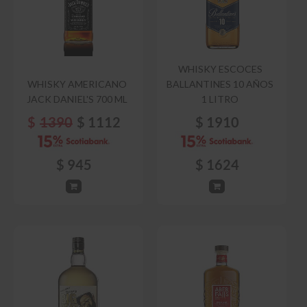
WHISKY ESCOCES
WHISKY AMERICANO
BALLANTINES 10 AÑOS
JACK DANIEL'S 700 ML
1 LITRO
$
1390
$
1112
$
1910
$
945
$
1624