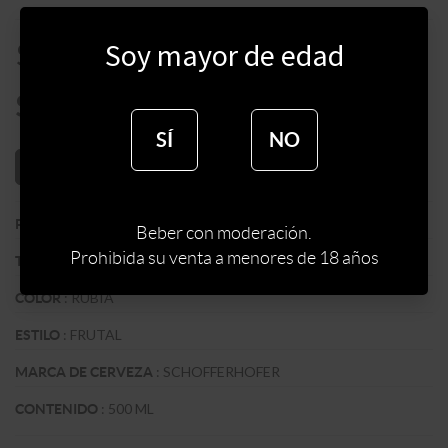
$
119
Soy mayor de edad
$
101
SÍ
NO
AÑADIR AL CARRITO
:
ALEMANIA
PAIS
Beber con moderación.
Prohibida su venta a menores de 18 años
:
IMPORTADA
TIPO DE CERVEZA
:
RUBIA
COLOR
:
FRUTAL
ESTILO
:
SCHOFFERHOFER
MARCA DE CERVEZA
:
500 ML
CONTENIDO