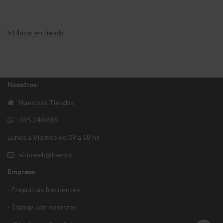
Ubicar en tienda
Nosotros:
Nuestras Tiendas
095 240 685
Lunes a Viernes de 09 a 18 hs
sitioweb@iber.uy
Empresa:
· Preguntas frecuentes
· Trabaja con nosotros