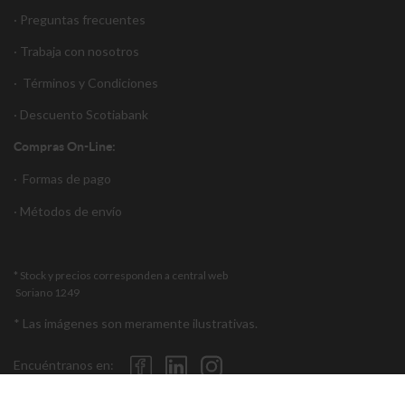
· Preguntas frecuentes
· Trabaja con nosotros
·
Términos y Condiciones
·
Descuento S
cotiabank
Compras On-Line:
·
Formas de pago
·
Métodos de envío
* Stock y precios corresponden a central web
Soriano 1249
* Las imágenes son meramente ilustrativas.
Encuéntranos en: