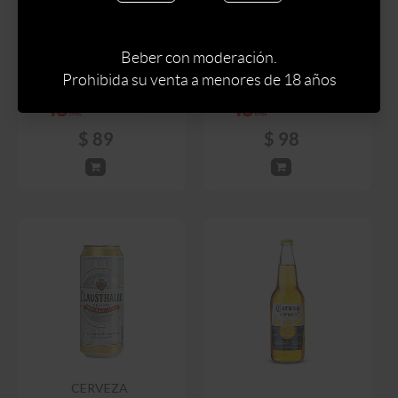
CERVEZA
CLAUSTHALER CON
CERVEZA STELLA
LIMON BOTELLA 330 ML
ARTOIS 330 ML
Beber con moderación.
Prohibida su venta a menores de 18 años
$
105
$
115
$
89
$
98
CERVEZA