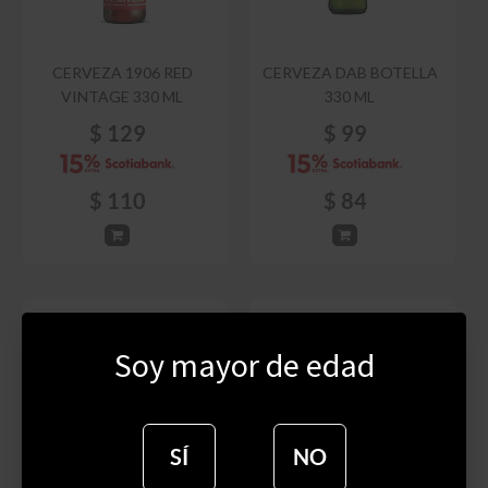
CERVEZA 1906 RED
CERVEZA DAB BOTELLA
VINTAGE 330 ML
330 ML
$
129
$
99
$
110
$
84
Soy mayor de edad
SÍ
NO