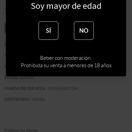
Soy mayor de edad
$
115
AÑADIR AL CARRITO
SÍ
NO
:
PAISES BAJOS
PAIS
:
IMPORTADA
TIPO DE CERVEZA
Beber con moderación.
Prohibida su venta a menores de 18 años
:
RUBIA
COLOR
:
LAGER
ESTILO
:
ORANJEBOOM
MARCA DE CERVEZA
:
500 ML
CONTENIDO
Ubicar en tienda