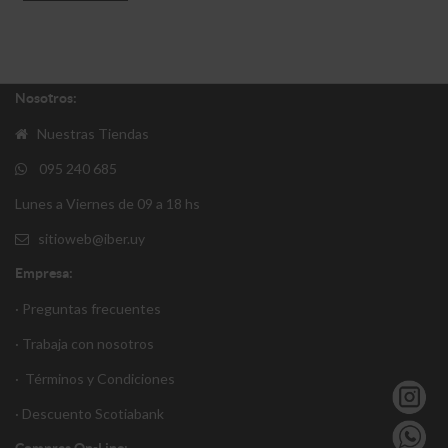
Nosotros:
Nuestras Tiendas
095 240 685
Lunes a Viernes de 09 a 18 hs
sitioweb@iber.uy
Empresa:
· Preguntas frecuentes
· Trabaja con nosotros
·
Términos y Condiciones
·
Descuento S
cotiabank
Compras On-Line: