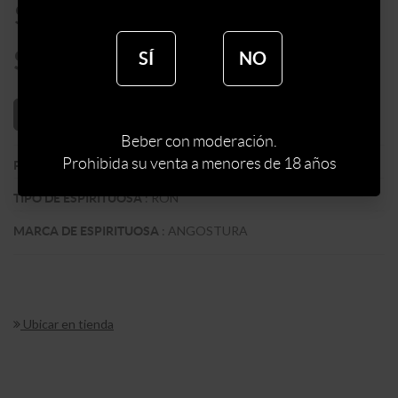
$
1640
$
1394
SÍ
NO
AÑADIR AL CARRITO
Beber con moderación.
Prohibida su venta a menores de 18 años
:
TRINIDAD Y TOBAGO
PAIS
:
RON
TIPO DE ESPIRITUOSA
:
ANGOSTURA
MARCA DE ESPIRITUOSA
Ubicar en tienda