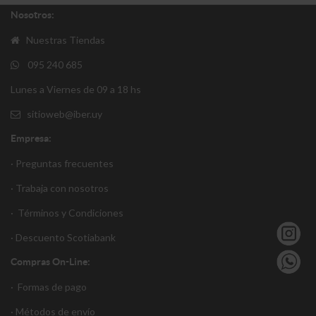
Nosotros:
Nuestras Tiendas
095 240 685
Lunes a Viernes de 09 a 18 hs
sitioweb@iber.uy
Empresa:
· Preguntas frecuentes
· Trabaja con nosotros
·
Términos y Condiciones
·
Descuento S
cotiabank
Compras On-Line:
·
Formas de pago
·
Métodos de envío