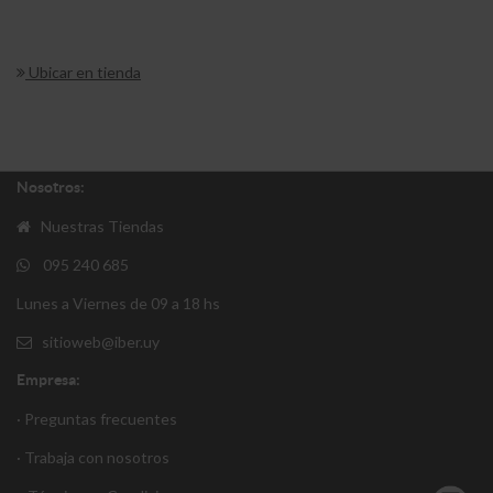
Ubicar en tienda
Nosotros:
Nuestras Tiendas
095 240 685
Lunes a Viernes de 09 a 18 hs
sitioweb@iber.uy
Empresa:
· Preguntas frecuentes
· Trabaja con nosotros