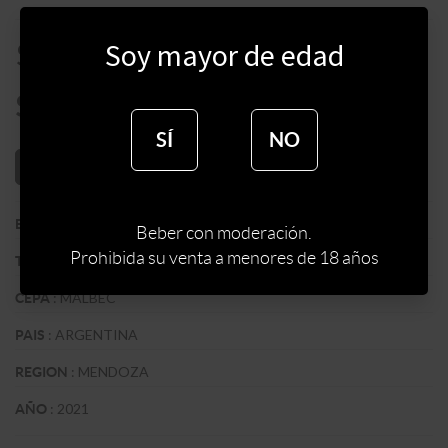
$
4990
Soy mayor de edad
$
4242
SÍ
NO
AÑADIR AL CARRITO
:
ZUCCARDI WINES
BODEGA
Beber con moderación.
Prohibida su venta a menores de 18 años
:
TINTO
TIPO DE VINO
:
MALBEC
CEPA
:
ARGENTINA
PAIS
:
MENDOZA
REGION
:
2021
AÑO