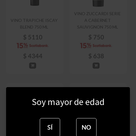
VINO ZUCCARDI SERIE
VINO TRAPICHE ISCAY
A CABERNET
BLEND 750 ML
SAUVIGNON 750 ML
$
5110
$
750
$
4344
$
638
Soy mayor de edad
SÍ
NO