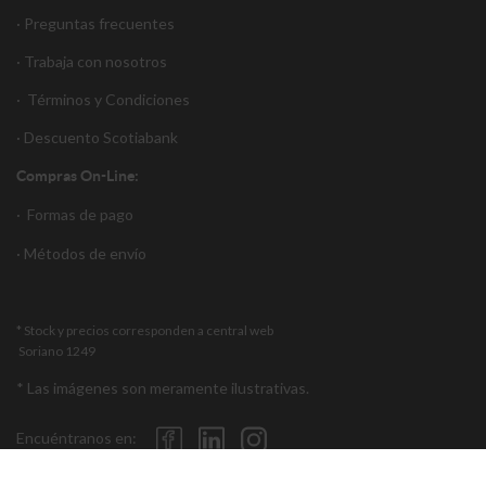
· Preguntas frecuentes
· Trabaja con nosotros
·
Términos y Condiciones
·
Descuento S
cotiabank
Compras On-Line:
·
Formas de pago
·
Métodos de envío
* Stock y precios corresponden a central web
Soriano 1249
* Las imágenes son meramente ilustrativas.
Encuéntranos en: