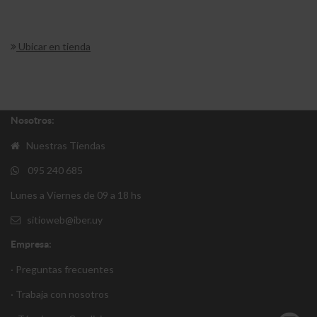
Ubicar en tienda
Nosotros:
Nuestras Tiendas
095 240 685
Lunes a Viernes de 09 a 18 hs
sitioweb@iber.uy
Empresa:
· Preguntas frecuentes
· Trabaja con nosotros