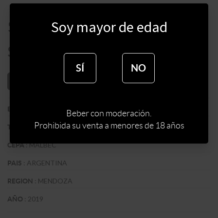
$
9500
Soy mayor de edad
$
8075
SÍ
NO
AÑADIR AL CARRITO
:
ZUCCARDI WINES
BODEGA
Beber con moderación.
Prohibida su venta a menores de 18 años
:
TINTO
TIPO DE VINO
:
MALBEC
CEPA
:
ARGENTINA
PAIS
:
MENDOZA
REGION
:
2019
AÑO