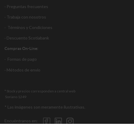
· Preguntas frecuentes
· Trabaja con nosotros
·
Términos y Condiciones
·
Descuento S
cotiabank
Compras On-Line:
·
Formas de pago
·
Métodos de envío
* Stock y precios corresponden a central web
Soriano 1249
* Las imágenes son meramente ilustrativas.
Encuéntranos en: