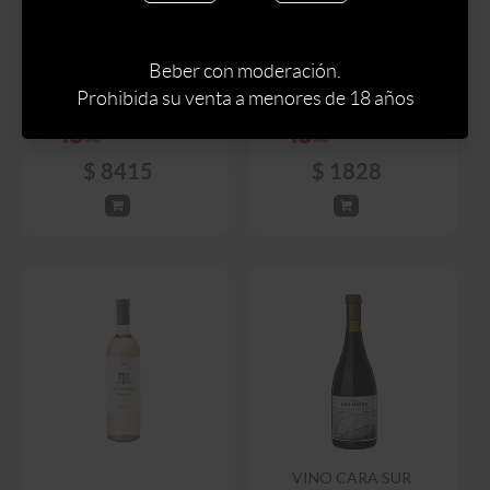
VINO SUSANA BALBO
NOSOTROS MALBEC
VINO MENDEL UNUS
750 ML
750 ML
Beber con moderación.
Prohibida su venta a menores de 18 años
$
9900
$
2150
$
8415
$
1828
VINO CARA SUR