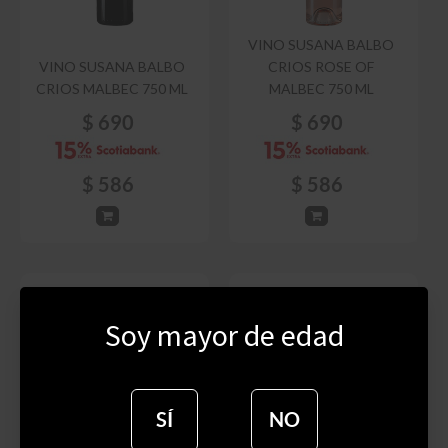
VINO SUSANA BALBO
VINO SUSANA BALBO
CRIOS ROSE OF
CRIOS MALBEC 750 ML
MALBEC 750 ML
$
690
$
690
$
586
$
586
Soy mayor de edad
SÍ
NO