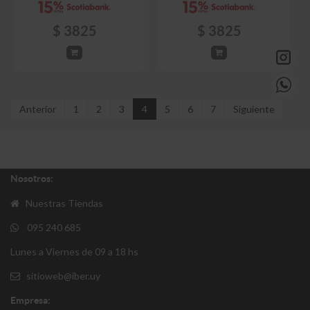
$
3825
$
3825
Anterior
1
2
3
4
5
6
7
Siguiente
Nosotros:
Nuestras Tiendas
095 240 685
Lunes a Viernes de 09 a 18 hs
sitioweb@iber.uy
Empresa: